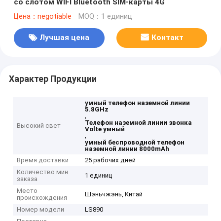
со слотом WIFI Bluetooth SIM-карты 4G
Цена：negotiable
MOQ：1 единиц
Лучшая цена
Контакт
Характер Продукции
умный телефон наземной линии
5.8GHz
,
Телефон наземной линии звонка
Высокий свет
Volte умный
,
умный беспроводной телефон
наземной линии 8000mAh
Время доставки
25 рабочих дней
Количество мин
1 единиц
заказа
Место
Шэньчжэнь, Китай
происхождения
Номер модели
LS890