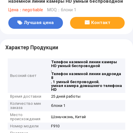
наземной линии камеры HD умный беспроводной
Цена：negotiable
MOQ：блоки 1
Лучшая цена
Контакт
Характер Продукции
Телефон наземной линии камеры
HD умный беспроводной
,
Телефон наземной линии андроида
Высокий свет
8
,
,
1 умный беспроводной
умная камера домашнего телефона
HD
Время доставки
25 дней работы
Количество мин
блоки 1
заказа
Место
Шэньчжэнь, Китай
происхождения
Номер модели
F910