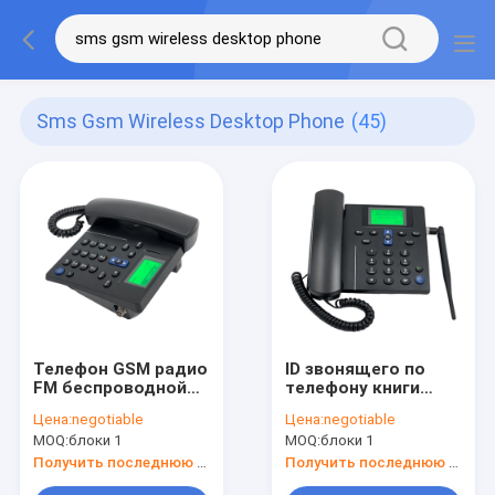
Sms Gsm Wireless Desktop Phone
(45)
Телефон GSM радио
ID звонящего по
FM беспроводной
телефону книги
настольный,
телефона GSM
Цена:
negotiable
Цена:
negotiable
беспроводная книга
функции SMS
MOQ:
блоки 1
MOQ:
блоки 1
телефона телефона
беспроводной
SMS наземной
настольный
Получить последнюю цену
Получить последнюю цену
линии GSM