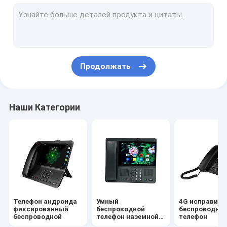
Volte исправило беспроводной телефон
Телефон домашнего офиса беспроводной
Беспроводной телефон DECT
Продолжать
Телефон SIM-карты беспроводной
Двойной телефон наземной линии SIM
Наши Категории
Телефон GSM беспроводной настольный
Фиксированный беспроводной телефон с Точкой доступ
маршрутизатор 4G WIFI LTE
Телефон андроида
Умный
4G исправило
фиксированный
беспроводной
беспроводно
беспроводной
телефон наземной
телефон
линии