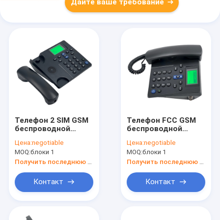
Дайте ваше требование
Телефон 2 SIM GSM
Телефон FCC GSM
беспроводной
беспроводной
настольный, GSM
настольный,
Цена:
negotiable
Цена:
negotiable
основал
телефон наземной
MOQ:
блоки 1
MOQ:
блоки 1
фиксированную
линии со слотом
беспроводную игру
SIM-карты GSM
Получить последнюю цену
Получить последнюю цену
MP3 ID звонящего
по телефону
Контакт
Контакт
телефона