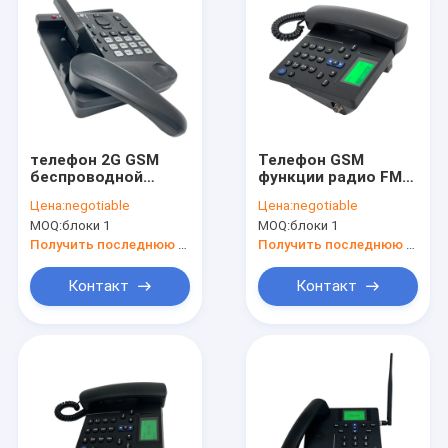
телефон 2G GSM
Телефон GSM
беспроводной
функции радио FM
настольный
беспроводной
Цена:
negotiable
Цена:
negotiable
удваивает батарея
настольный с
MOQ:
блоки 1
MOQ:
блоки 1
SIM-карты 1000mAh
двойной SIM-картой
Получить последнюю цену
Получить последнюю цену
Контакт
Контакт
Дом
Продукты
О нас