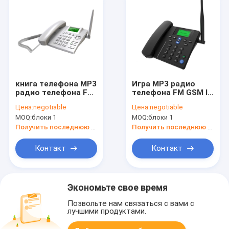
книга телефона MP3
Игра MP3 радио
радио телефона FM
телефона FM GSM ID
5V 1A GSM
звонящего по
Цена:
negotiable
Цена:
negotiable
беспроводная
телефону
MOQ:
блоки 1
MOQ:
блоки 1
настольная
беспроводная
настольная
Получить последнюю цену
Получить последнюю цену
Контакт
Контакт
Экономьте свое время
Позвольте нам связаться с вами с
лучшими продуктами.