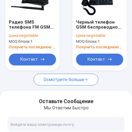
Путешествие фабрики
Проверка качества
Радио SMS
Черный телефон
телефона FM GSM
GSM беспроводной
Свяжитесь мы
будильника
настольный, 2G FWP
Цена:
negotiable
Цена:
negotiable
беспроводное
GSM SIM основал
MOQ:
блоки 1
MOQ:
блоки 1
настольное только
телефон
Новости
Получить последнюю цену
Получить последнюю цену
Shopping
Контакт
Контакт
Осмотрите больше
Телефон андроида фиксированный беспроводной
Умный беспроводной телефон наземной линии
Оставьте Сообщение
Мы Ответим Быстро
4G исправило беспроводной телефон
LTE исправило беспроводной телефон