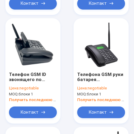
Контакт
Контакт
Телефон GSM ID
Телефона GSM руки
звонящего по
батарея
телефону
свободного
Цена:
negotiable
Цена:
negotiable
беспроводной
беспроводного
MOQ:
блоки 1
MOQ:
блоки 1
настольный,
настольного
телефон наземной
перезаряжаемые
Получить последнюю цену
Получить последнюю цену
линии 2G GSM
резервная
основанный SIM-
Контакт
Контакт
картой