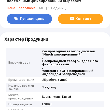
настольный фиксированный вырезает
сердцевина из белого
Цена：negotiable
MOQ：1 единиц
Лучшая цена
Контакт
Характер Продукции
беспроводной телефон дисплея
10inch фиксированный
,
Беспроводной телефон ядра Octa
Высокий свет
фиксированный
,
телефон 1.5GHz исправленный
андроидом беспроводной
Время доставки
25 рабочих дней
Количество мин
1 единиц
заказа
Место
Шэньчжэнь, Китай
происхождения
Номер модели
LS890