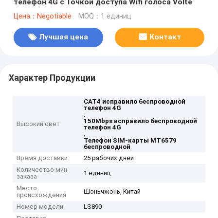
телефон 4G с Точкой доступа Wifi голоса Volte
Цена：Negotiable
MOQ：1 единиц
Лучшая цена
Контакт
Характер Продукции
CAT4 исправило беспроводной
телефон 4G
,
150Mbps исправило беспроводной
Высокий свет
телефон 4G
,
Телефон SIM-карты MT6579
беспроводной
Время доставки
25 рабочих дней
Количество мин
1 единиц
заказа
Место
Шэньчжэнь, Китай
происхождения
Номер модели
LS890