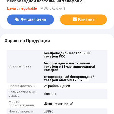
беспроводной настольный телефон с
поддержкой HD-камеры Touch
Цена：negotiable
MOQ：блоки 1
Лучшая цена
Контакт
Характер Продукции
Беспроводной настольный
телефон FCC
,
беспроводной настольный
Высокий свет
телефон с 13-мегапиксельной
камерой
,
стационарный беспроводной
телефон Android 1280x800
Время доставки
25 рабочих дней
Количество мин
блоки 1
заказа
Место
Шэньчжэнь, Китай
происхождения
Номер модели
LS890