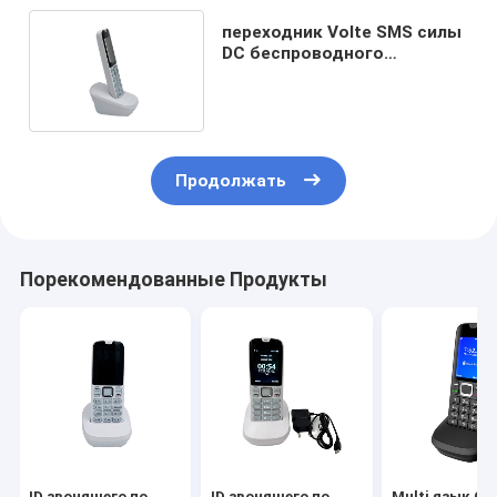
переходник Volte SMS силы
DC беспроводного
телефона 5V 4G LTE DECT
Продолжать
Порекомендованные Продукты
ID звонящего по
ID звонящего по
Multi язык G