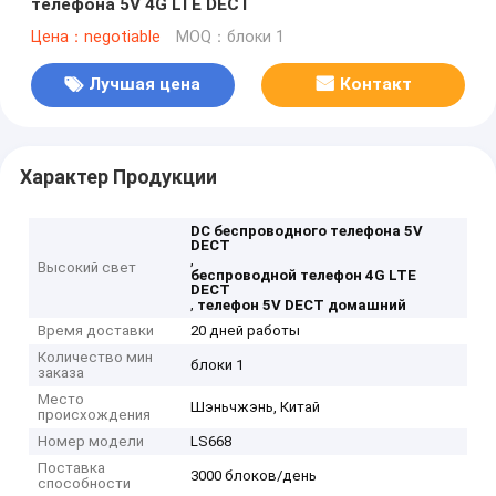
телефона 5V 4G LTE DECT
Цена：negotiable
MOQ：блоки 1
Лучшая цена
Контакт
Характер Продукции
DC беспроводного телефона 5V
DECT
,
Высокий свет
беспроводной телефон 4G LTE
DECT
,
телефон 5V DECT домашний
Время доставки
20 дней работы
Количество мин
блоки 1
заказа
Место
Шэньчжэнь, Китай
происхождения
Номер модели
LS668
Поставка
3000 блоков/день
способности