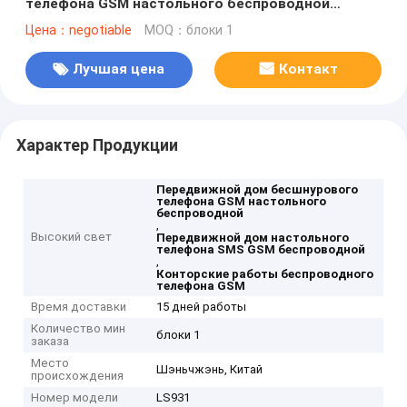
телефона GSM настольного беспроводной
только
Цена：negotiable
MOQ：блоки 1
Лучшая цена
Контакт
Характер Продукции
Передвижной дом бесшнурового
телефона GSM настольного
беспроводной
,
Высокий свет
Передвижной дом настольного
телефона SMS GSM беспроводной
,
Конторские работы беспроводного
телефона GSM
Время доставки
15 дней работы
Количество мин
блоки 1
заказа
Место
Шэньчжэнь, Китай
происхождения
Номер модели
LS931