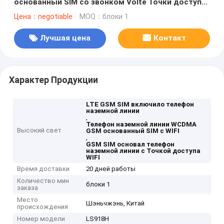
основанный SIM со звонком Volte Точки доступа
WIFI
Цена：negotiable
MOQ：блоки 1
Лучшая цена
Контакт
Характер Продукции
LTE GSM SIM включило телефон
наземной линии
,
Телефон наземной линии WCDMA
Высокий свет
GSM основанный SIM с WIFI
,
GSM SIM основал телефон
наземной линии с Точкой доступа
WIFI
Время доставки
20 дней работы
Количество мин
блоки 1
заказа
Место
Шэньчжэнь, Китай
происхождения
Номер модели
LS918H